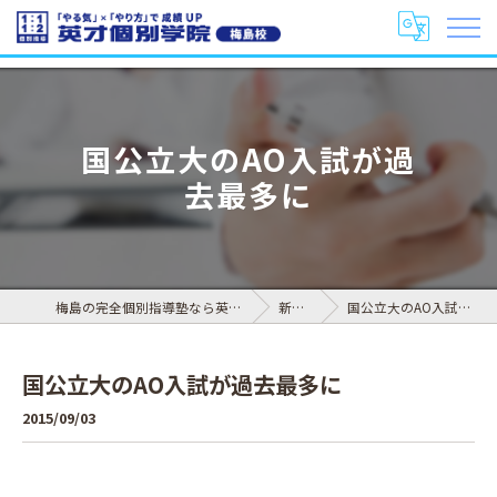
国公立大のAO入試が過
去最多に
梅島の完全個別指導塾なら英才個別学院 梅島校
新着情報
国公立大のAO入試が過去最多に
国公立大のAO入試が過去最多に
2015/09/03