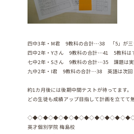
四中3年・M君 9教科の合計…38 「5」が
四中2年・Yさん 9教科の合計…41 5教科
七中2年・Sさん 9教科の合計…35 課題は
九中2年・I君 9教科の合計…38 英語は次
約1カ月後には後期中間テストが待ってます。
どの生徒も成績アップ目指して計画を立てて
◇◆◇◆◇◆◇◆◇◆◇◆◇◆◇◆◇◆◇◆
英才個別学院 梅島校