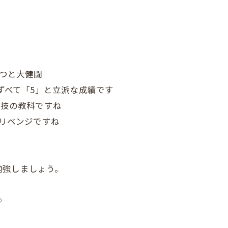
三つと大健闘
はずべて「5」と立派な成績です
実技の教科ですね
回リベンジですね
勉強しましょう。
◇