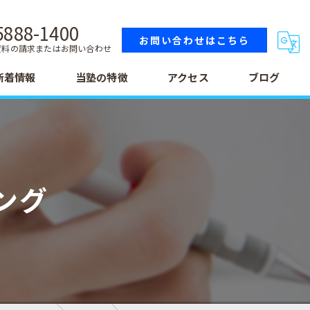
5888-1400
お問い合わせはこちら
資料の請求またはお問い合わせ
新着情報
当塾の特徴
アクセス
ブログ
小学生
中学生
ング
高校生
テスト
受験