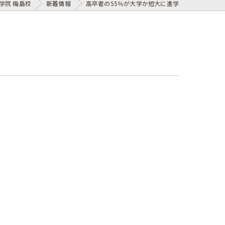
学院 梅島校
新着情報
高卒者の55％が大学か短大に進学