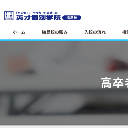
ホーム
梅島校の強み
入校の流れ
授
高卒