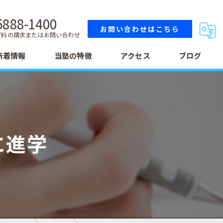
5888-1400
お問い合わせはこちら
資料の請求またはお問い合わせ
新着情報
当塾の特徴
アクセス
ブログ
小学生
中学生
に進学
高校生
テスト
受験