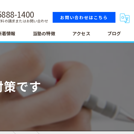
5888-1400
お問い合わせはこちら
資料の請求またはお問い合わせ
新着情報
当塾の特徴
アクセス
ブログ
小学生
中学生
対策です
高校生
テスト
受験