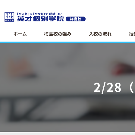
ホーム
梅島校の強み
入校の流れ
授
2/2