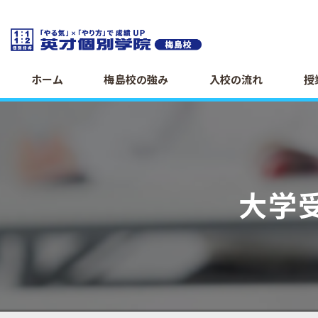
ホーム
梅島校の強み
入校の流れ
授
大学