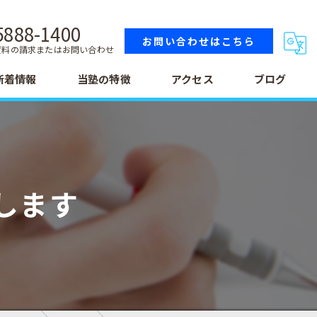
5888-1400
お問い合わせはこちら
資料の請求またはお問い合わせ
新着情報
当塾の特徴
アクセス
ブログ
小学生
中学生
します
高校生
テスト
受験