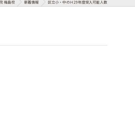
院 梅島校
新着情報
区立小・中のＨ29年度受入可能人数