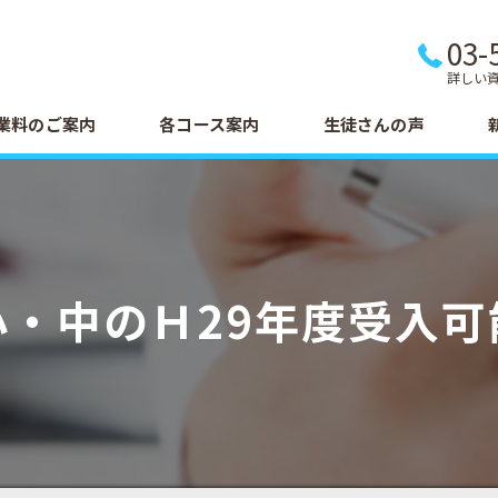
03-
詳しい
業料のご案内
各コース案内
生徒さんの声
小・中のＨ29年度受入可