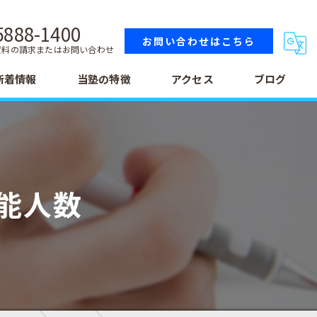
5888-1400
お問い合わせはこちら
資料の請求またはお問い合わせ
新着情報
当塾の特徴
アクセス
ブログ
小学生
中学生
能人数
高校生
テスト
受験