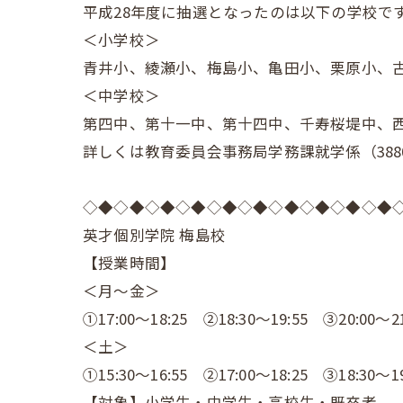
平成28年度に抽選となったのは以下の学校で
＜小学校＞
青井小、綾瀬小、梅島小、亀田小、栗原小、
＜中学校＞
第四中、第十一中、第十四中、千寿桜堤中、
詳しくは教育委員会事務局学務課就学係（3880
◇◆◇◆◇◆◇◆◇◆◇◆◇◆◇◆◇◆◇◆
英才個別学院 梅島校
【授業時間】
＜月～金＞
①17:00～18:25 ②18:30～19:55 ③20:00～21
＜土＞
①15:30～16:55 ②17:00～18:25 ③18:30～19
【対象】小学生・中学生・高校生・既卒者