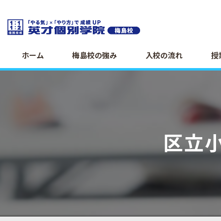
ホーム
梅島校の強み
入校の流れ
授
区立