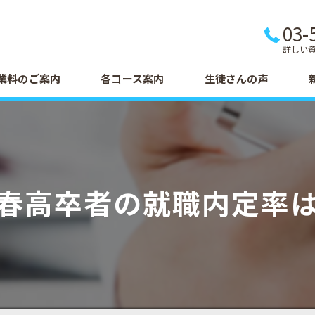
03-
詳しい
業料のご案内
各コース案内
生徒さんの声
春高卒者の就職内定率