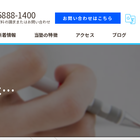
5888-1400
お問い合わせはこちら
資料の請求またはお問い合わせ
新着情報
当塾の特徴
アクセス
ブログ
小学生
中学生
は…
高校生
テスト
受験