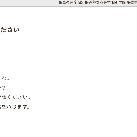
梅島の完全個別指導塾なら英才個別学院 梅島
ください
すね。
か？
相談ください。
談を承ります。