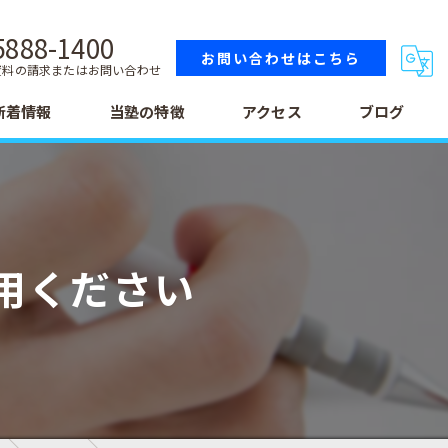
5888-1400
お問い合わせはこちら
資料の請求またはお問い合わせ
新着情報
当塾の特徴
アクセス
ブログ
小学生
中学生
用ください
高校生
テスト
受験