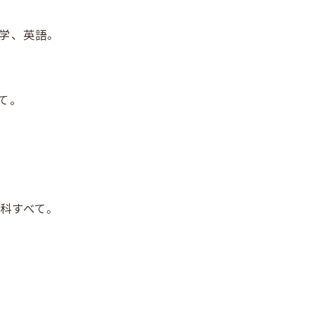
数学、英語。
て。
教科すべて。