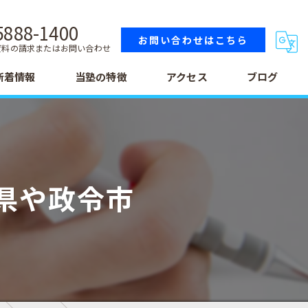
5888-1400
お問い合わせはこちら
資料の請求またはお問い合わせ
新着情報
当塾の特徴
アクセス
ブログ
小学生
中学生
県や政令市
高校生
テスト
受験