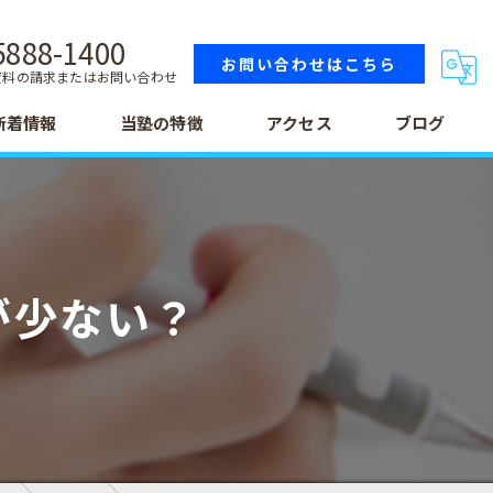
5888-1400
お問い合わせはこちら
資料の請求またはお問い合わせ
新着情報
当塾の特徴
アクセス
ブログ
小学生
中学生
が少ない？
高校生
テスト
受験