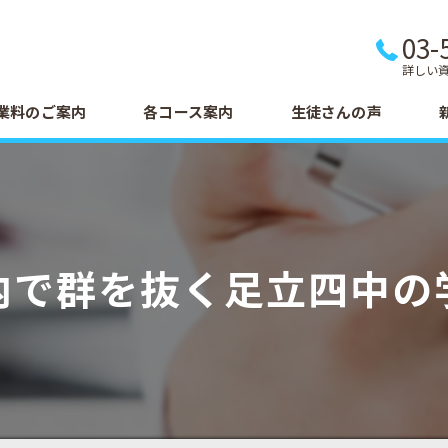
03-
詳しい
業料のご案内
各コース案内
生徒さんの声
内で群を抜く足立四中の