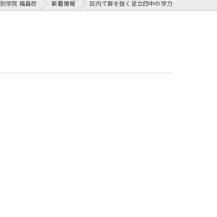
別学院 梅島校
新着情報
区内で群を抜く足立四中の学力