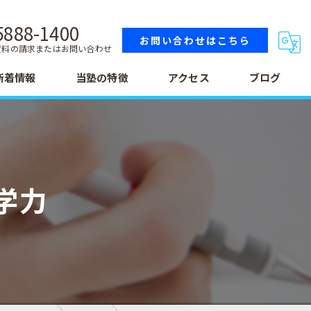
5888-1400
お問い合わせはこちら
資料の請求またはお問い合わせ
新着情報
当塾の特徴
アクセス
ブログ
小学生
中学生
学力
高校生
テスト
受験