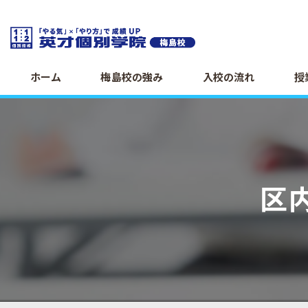
ホーム
梅島校の強み
入校の流れ
授
区