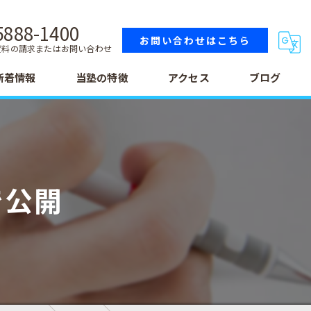
5888-1400
お問い合わせはこちら
資料の請求またはお問い合わせ
新着情報
当塾の特徴
アクセス
ブログ
小学生
中学生
で公開
高校生
テスト
受験