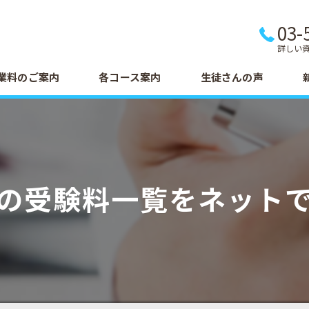
03-
詳しい
業料のご案内
各コース案内
生徒さんの声
の受験料一覧をネット