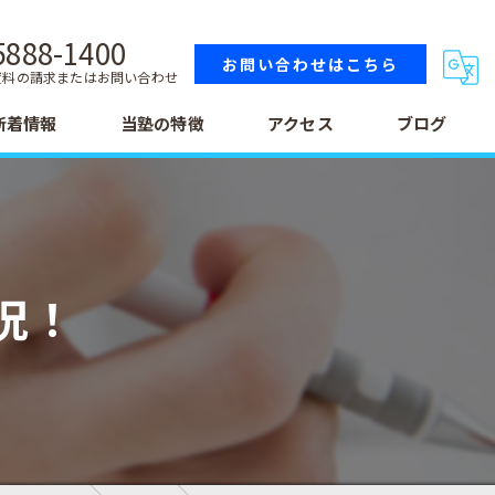
5888-1400
お問い合わせはこちら
資料の請求またはお問い合わせ
新着情報
当塾の特徴
アクセス
ブログ
小学生
中学生
況！
高校生
テスト
受験