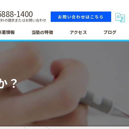
5888-1400
お問い合わせはこちら
資料の請求またはお問い合わせ
新着情報
当塾の特徴
アクセス
ブログ
小学生
中学生
か？
高校生
テスト
受験