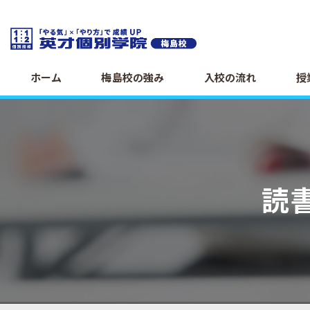
ホーム
梅島校の強み
入校の流れ
授
読