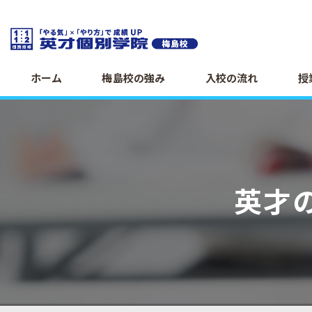
ホーム
梅島校の強み
入校の流れ
授
英才