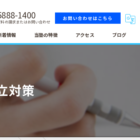
5888-1400
お問い合わせはこちら
資料の請求またはお問い合わせ
新着情報
当塾の特徴
アクセス
ブログ
小学生
中学生
立対策
高校生
テスト
受験