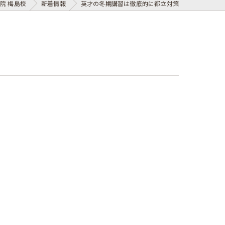
院 梅島校
新着情報
英才の冬期講習は徹底的に都立対策