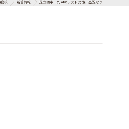
梅島校
新着情報
足立四中・九中のテスト対策、盛況なり