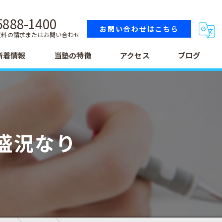
5888-1400
お問い合わせはこちら
資料の請求またはお問い合わせ
新着情報
当塾の特徴
アクセス
ブログ
小学生
中学生
盛況なり
高校生
テスト
受験