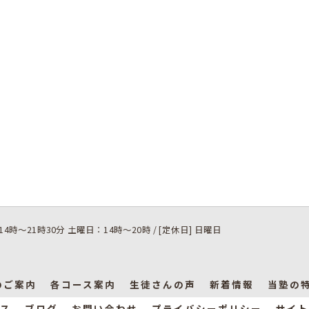
14時～21時30分 土曜日：14時～20時 / [定休日] 日曜日
のご案内
各コース案内
生徒さんの声
新着情報
当塾の
ス
ブログ
お問い合わせ
プライバシーポリシー
サイト