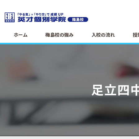
ホーム
梅島校の強み
入校の流れ
授
足立四