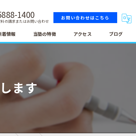
5888-1400
お問い合わせはこちら
資料の請求またはお問い合わせ
新着情報
当塾の特徴
アクセス
ブログ
小学生
中学生
トします
高校生
テスト
受験