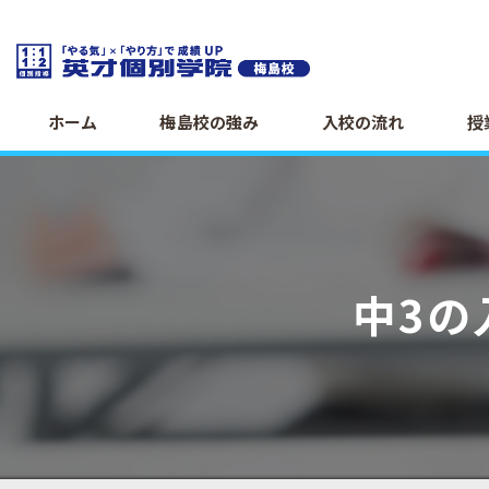
ホーム
梅島校の強み
入校の流れ
授
中3の