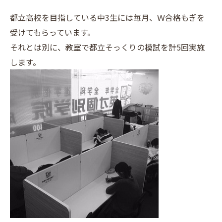
都立高校を目指している中
3
生には毎月、Ｗ合格もぎを
受けてもらっています。
それとは別に、教室で都立そっくりの模試を計
5
回実施
します。