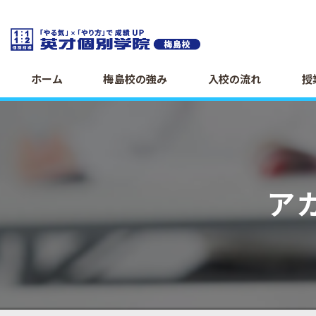
ホーム
梅島校の強み
入校の流れ
授
ア