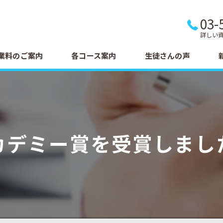
03-
詳しい
業料のご案内
各コース案内
生徒さんの声
カデミー賞を受賞しまし