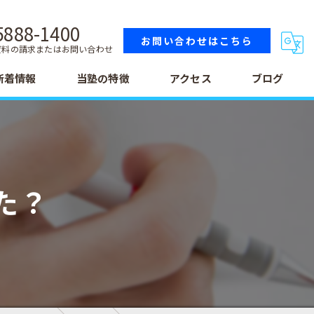
5888-1400
お問い合わせはこちら
資料の請求またはお問い合わせ
新着情報
当塾の特徴
アクセス
ブログ
小学生
中学生
た？
高校生
テスト
受験