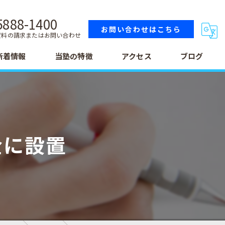
5888-1400
お問い合わせはこちら
資料の請求またはお問い合わせ
新着情報
当塾の特徴
アクセス
ブログ
小学生
中学生
金に設置
高校生
テスト
受験