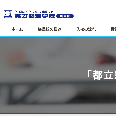
ホーム
梅島校の強み
入校の流れ
授
「都立