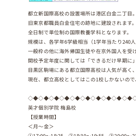
都立新国際高校の設置場所は港区白金二丁目
旧東京都職員白金住宅の跡地に建設されます
全日制で単位制の国際教養学科となります。
規模は、各学年6学級相当（1学年当たり240
一般枠の他に海外帰国生徒や在京外国人を受
開校予定年度に関しては「できるだけ早期に
目黒区駒場にある都立国際高校は人気が高く、
現在、都立高校としてはこの1校しかないの
◇◆◇◆◇◆◇◆◇◆◇◆◇◆◇◆◇◆◇◆
英才個別学院 梅島校
【授業時間】
＜月～金＞
①17:00～18:25 ②18:30～19:55 ③20:00～21