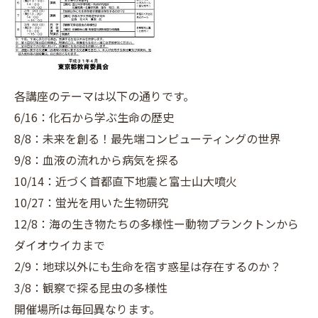
各講座のテーマは以下の通りです。
6/16：化石から学ぶ生命の歴史
8/8：未来を創る！最先端コンピューティングの世界
9/8：血液の流れから病気を探る
10/14：近づく首都直下地震と富士山大噴火
10/27：蛍光を用いた生物研究
12/8：海の生き物たちの多様性ー動物プランクトンから
ダイオウイカまで
2/9：地球以外にも生命を宿す惑星は存在するのか？
3/8：観察で探る昆虫の多様性
開催場所は毎回異なります。