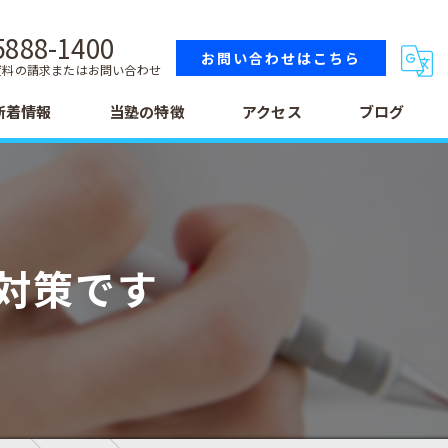
5888-1400
お問い合わせはこちら
資料の請求またはお問い合わせ
新着情報
当塾の特徴
アクセス
ブログ
小学生
中学生
対策です
高校生
テスト
受験