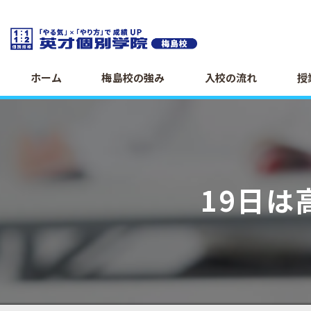
ホーム
梅島校の強み
入校の流れ
授
19日