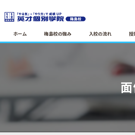
ホーム
梅島校の強み
入校の流れ
授
面