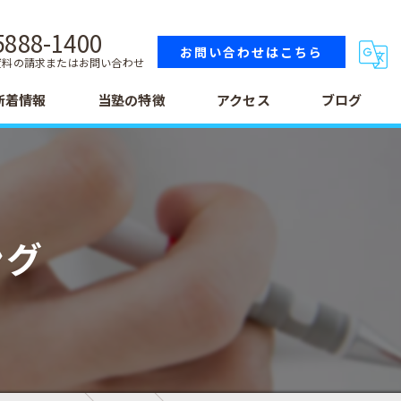
5888-1400
お問い合わせはこちら
資料の請求またはお問い合わせ
新着情報
当塾の特徴
アクセス
ブログ
小学生
中学生
ング
高校生
テスト
受験