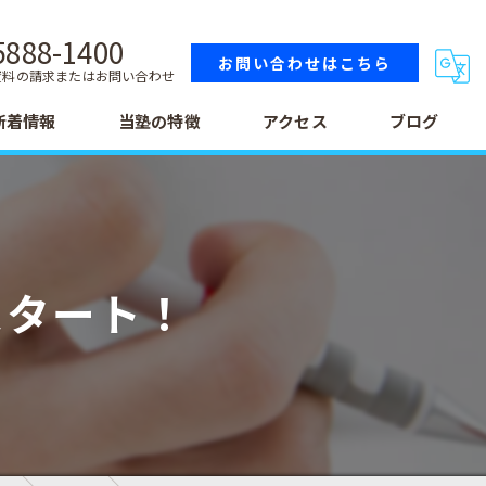
5888-1400
お問い合わせはこちら
資料の請求またはお問い合わせ
新着情報
当塾の特徴
アクセス
ブログ
小学生
中学生
スタート！
高校生
テスト
受験