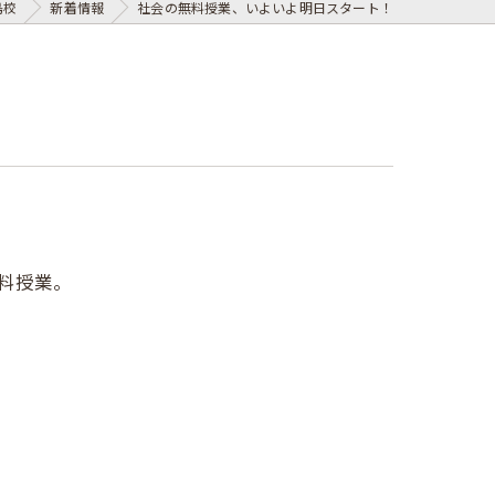
島校
新着情報
社会の無料授業、いよいよ明日スタート！
料授業。