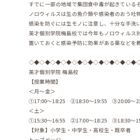
すでに一部の地域で集団食中毒が起きている
ノロウィルスは生の魚介類や感染者のおう吐
感染を防ぐには生モノに注意し、十分な手洗
英才個別学院梅島校では今年もノロウィルス
置いておくと感染予防に効果がある薬などを
◇◆◇◆◇◆◇◆◇◆◇◆◇◆◇◆◇◆◇◆
英才個別学院 梅島校
【授業時間】
＜月～金＞
①17:00～18:25 ②18:30～19:55 ③20:00～21
＜土＞
①15:30～16:55 ②17:00～18:25 ③18:30～19
【対象】小学生・中学生・高校生・既卒者
トップページ