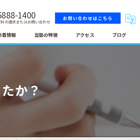
5888-1400
お問い合わせはこちら
資料の請求またはお問い合わせ
新着情報
当塾の特徴
アクセス
ブログ
小学生
中学生
したか？
高校生
テスト
受験